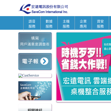
語音
數據
主機
企業
資安
服務
服務
服務
應用
服務
1
2
3
4
5
相關連結